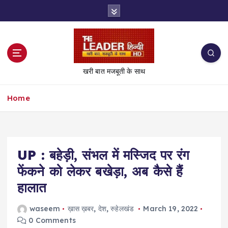
S
k
i
p
t
o
खरी बात मजबूती के साथ
c
o
Home
n
t
e
n
t
UP : बहेड़ी, संभल में मस्जिद पर रंग
फेंकने को लेकर बखेड़ा, अब कैसे हैं
हालात
waseem
ख़ास ख़बर
,
देश
,
रुहेलखंड
March 19, 2022
0 Comments