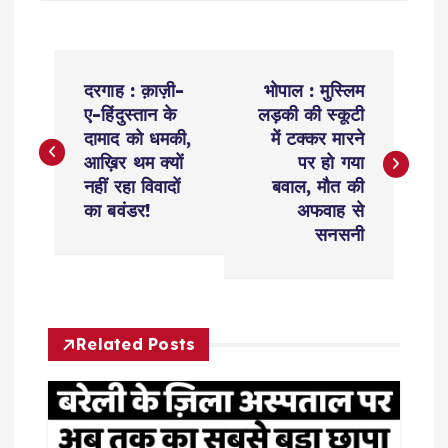
P
दरगाह : क़ाज़ी-
भोपाल : मुस्लिम
o
ए-हिंदुस्तान के
लड़की की स्कूटी
दामाद को धमकी,
में टक्कर मारने
s
आख़िर थम क्यों
पर हो गया
नहीं रहा विवादों
बवाल, मौत की
t
का बवंडर!
अफवाह से
सनसनी
n
a
Related Posts
v
i