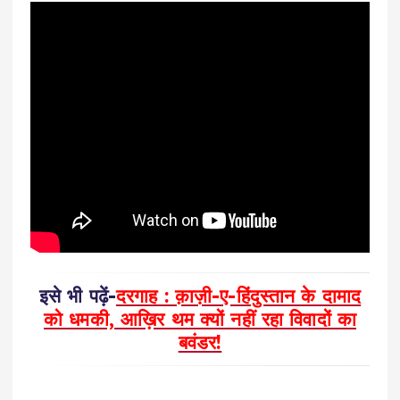
इसे भी पढ़ें-
दरगाह : क़ाज़ी-ए-हिंदुस्तान के दामाद
को धमकी, आख़िर थम क्यों नहीं रहा विवादों का
बवंडर!