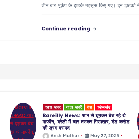
तीन बार भूकंप के झटके महसूस किए गए। इन झटकों न
Continue reading
ख़ास ख़बर
ताज़ा ख़बरें
देश
धीरेंद्र शास्त्री की कथा से लौटकर देहरादून से
ड़
आए परिवार के 7 लोगों ने क्यों की आत्महत्या
Ansh Mathur
May 27, 2025
184 views
4