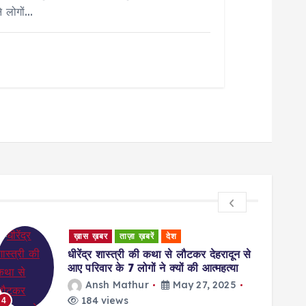
े लोगों…
Uncategorized
Rating Zoom Free trial offer Instead of
Giving The Bank card Info Pro Campaigns
waseem
May 27, 2025
146 views