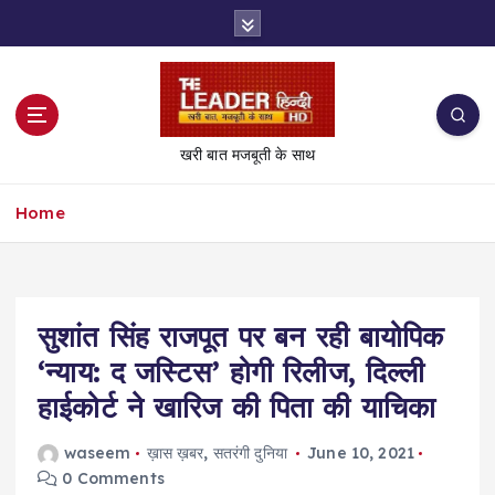
S
k
i
p
t
o
खरी बात मजबूती के साथ
c
o
Home
n
t
e
n
t
सुशांत सिंह राजपूत पर बन रही बायोपिक
‘न्याय: द जस्टिस’ होगी रिलीज, दिल्ली
हाईकोर्ट ने खारिज की पिता की याचिका
waseem
ख़ास ख़बर
,
सतरंगी दुनिया
June 10, 2021
0 Comments