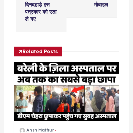
t
दिनदहाड़े इस
मोबाइल
पत्रकार को उठा
n
ले गए
a
v
Related Posts
i
g
a
t
i
Ansh Mathur