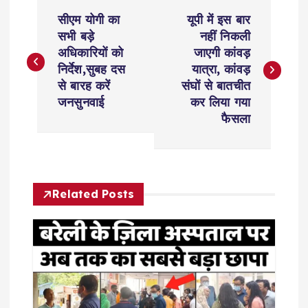
P
सीएम योगी का
यूपी में इस बार
o
सभी बड़े
नहीं निकली
अधिकारियों को
जाएगी कांवड़
s
निर्देश,सुबह दस
यात्रा, कांवड़
से बारह करें
संघों से बातचीत
t
जनसुनवाई
कर लिया गया
फैसला
n
a
Related Posts
v
i
g