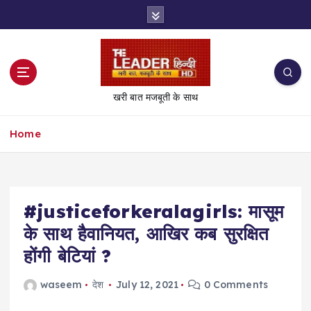
S
k
i
p
t
o
खरी बात मजबूती के साथ
c
o
Home
n
t
e
n
t
#justiceforkeralagirls: मासूम
के साथ हैवानियत, आखिर कब सुरक्षित
होंगी बेटियां ?
waseem
देश
July 12, 2021
0 Comments