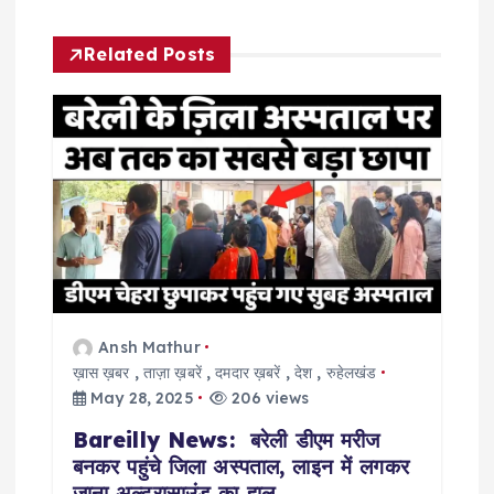
a
Related Posts
v
i
g
a
t
i
Ansh Mathur
ख़ास ख़बर
,
ताज़ा ख़बरें
,
दमदार ख़बरें
,
देश
,
रुहेलखंड
o
May 28, 2025
206 views
Bareilly News: बरेली डीएम मरीज
n
बनकर पहुंचे जिला अस्पताल, लाइन में लगकर
जाना अल्ट्रासाउंड का हाल