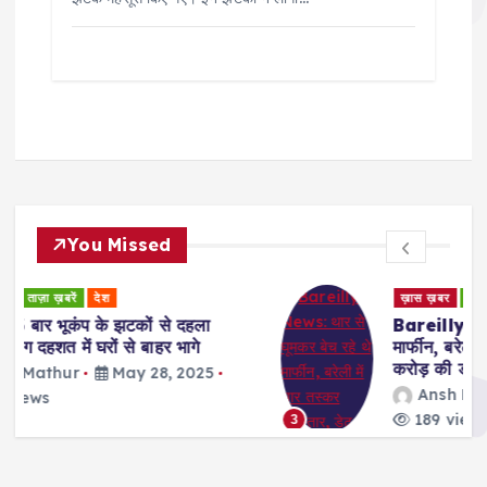
You Missed
ख़ास ख़बर
ताज़ा ख़बरें
देश
रुहेलखंड
Bareilly News: थार से घूमकर बेच रहे थे
मार्फीन, बरेली में चार तस्कर गिरफ्तार, डेढ़
करोड़ की ड्रग बरामद
Ansh Mathur
May 27, 2025
189 views
3