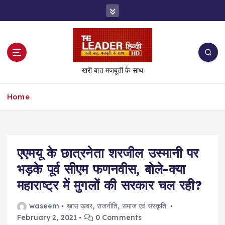
S
k
i
p
t
o
खरी बात मजबूती के साथ
c
o
Home
n
t
e
n
t
एएमयू के छात्रनेता शरजील उस्मानी पर
भड़के पूर्व सीएम फणनवीस, बोले-क्या
महाराष्ट्र में मुगलों की सरकार चल रही?
waseem
ख़ास ख़बर
,
राजनीति
,
समाज एवं संस्कृति
February 2, 2021
0 Comments