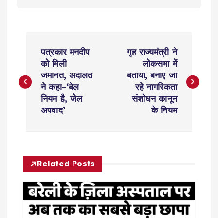
P
पत्रकार मनदीप
गृह राज्यमंत्री ने
o
को मिली
लोकसभा में
जमानत, अदालत
बताया, बनाए जा
s
ने कहा-‘बेल
रहे नागरिकता
नियम है, जेल
संशोधन कानून
t
अपवाद’
के नियम
n
a
Related Posts
v
i