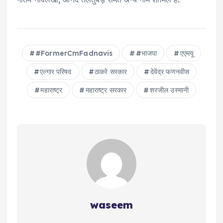
#FormerCmFadnavis
#भाजपा
एएमयू
एल्गार परिषद
ठाकरे सरकार
देवेंद्र फणनवीस
महाराष्ट्र
महाराष्ट्र सरकार
शरजील उस्‍मानी
waseem