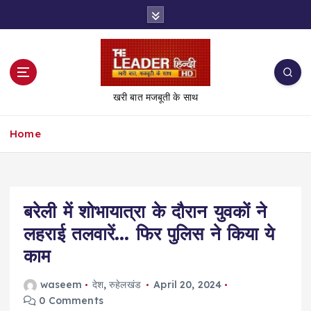
S
k
i
p
t
o
खरी बात मजबूती के साथ
c
o
Home
n
t
e
n
t
बरेली में शोभायात्रा के दौरान युवकों ने
लहराई तलवारें… फिर पुलिस ने किया ये
काम
waseem
देश
,
रुहेलखंड
April 20, 2024
0 Comments