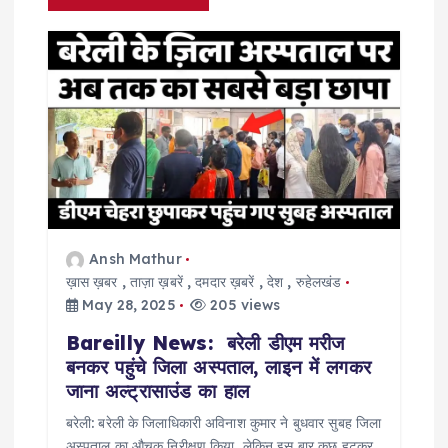
a
v
i
g
a
t
Ansh Mathur
ख़ास ख़बर
,
ताज़ा ख़बरें
,
दमदार ख़बरें
,
देश
,
रुहेलखंड
i
May 28, 2025
205 views
Bareilly News: बरेली डीएम मरीज
o
बनकर पहुंचे जिला अस्पताल, लाइन में लगकर
जाना अल्ट्रासाउंड का हाल
n
बरेली: बरेली के जिलाधिकारी अविनाश कुमार ने बुधवार सुबह जिला
अस्पताल का औचक निरीक्षण किया, लेकिन इस बार कुछ हटकर