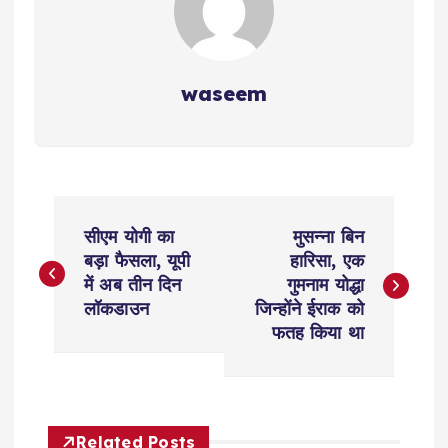
waseem
P
सीएम योगी का
मुसन्ना बिन
o
बड़ा फैसला, यूपी
हारिसा, एक
में अब तीन दिन
गुमनाम योद्धा
s
लॉकडाउन
जिन्होंने ईराक को
फतह किया था
t
n
Related Posts