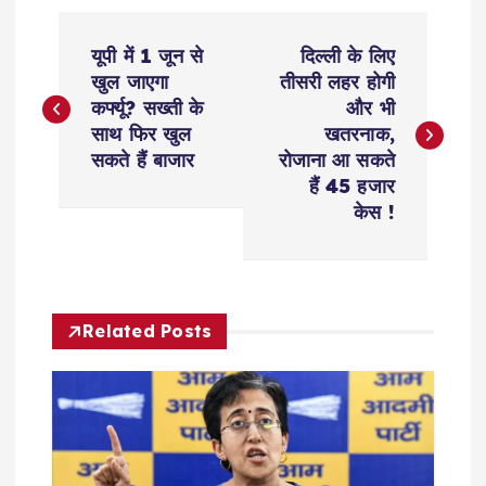
P
यूपी में 1 जून से
दिल्‍ली के लिए
o
खुल जाएगा
तीसरी लहर होगी
कर्फ्यू? सख्ती के
और भी
s
साथ फिर खुल
खतरनाक,
सकते हैं बाजार
रोजाना आ सकते
t
हैं 45 हजार
केस !
n
a
Related Posts
v
i
g