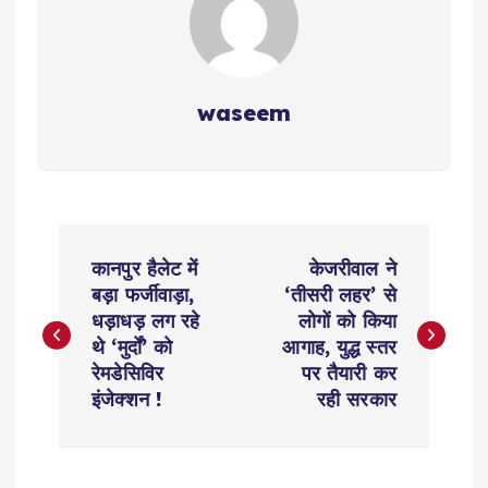
waseem
P
कानपुर हैलेट में
केजरीवाल ने
o
बड़ा फर्जीवाड़ा,
‘तीसरी लहर’ से
धड़ाधड़ लग रहे
लोगों को किया
s
थे ‘मुर्दों’ को
आगाह, युद्ध स्तर
रेमडेसिविर
पर तैयारी कर
t
इंजेक्शन !
रही सरकार
n