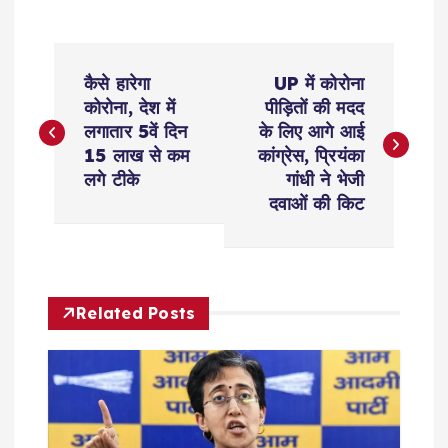
P
कैसे हारेगा
UP में कोरोना
o
कोरोना, देश में
पीड़ितों की मदद
लगातार 5वें दिन
के लिए आगे आई
s
15 लाख से कम
कांग्रेस, प्रियंका
लगे टीके
गांधी ने भेजी
t
दवाओं की किट
n
a
Related Posts
v
i