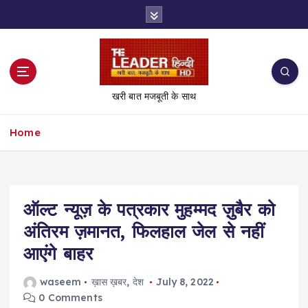
S
k
i
p
t
o
खरी बात मजबूती के साथ
c
o
Home
n
t
e
n
t
ऑल्ट न्यूज़ के पत्रकार मुहम्मद ज़ुबैर को
अंतिरम ज़मानत, फिलहाल जेल से नहीं
आएंगे बाहर
waseem
ख़ास ख़बर
,
देश
July 8, 2022
0 Comments