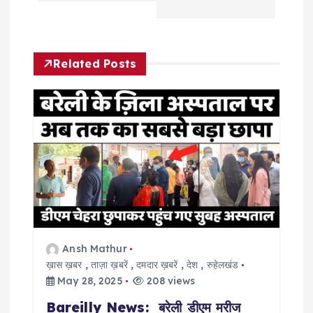
a
v
Related Posts
i
g
a
t
i
Ansh Mathur
o
ख़ास ख़बर
,
ताज़ा ख़बरें
,
दमदार ख़बरें
,
देश
,
रुहेलखंड
May 28, 2025
208 views
n
Bareilly News: बरेली डीएम मरीज