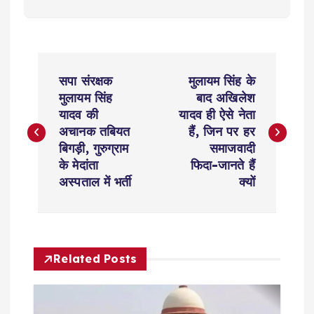
P
सपा संरक्षक
मुलायम सिंह के
o
मुलायम सिंह
बाद अखिलेश
यादव की
यादव ही ऐसे नेता
s
अचानक तबियत
हैं, जिन पर हर
बिगड़ी, गुरुग्राम
समाजवादी
t
के मेदांता
फिदा-जानते हैं
अस्पताल में भर्ती
क्यों
n
a
Related Posts
v
i