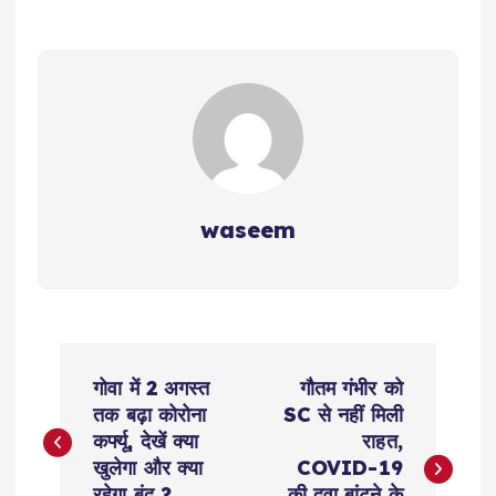
waseem
P
गोवा में 2 अगस्त
गौतम गंभीर को
o
तक बढ़ा कोरोना
SC से नहीं मिली
कर्फ्यू, देखें क्या
राहत,
s
खुलेगा और क्या
COVID-19
रहेगा बंद ?
की दवा बांटने के