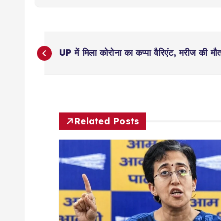
P
UP में मिला कोरोना का कप्पा वैरिएंट, मरीज की मौ
o
s
t
Related Posts
n
a
v