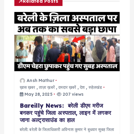
Related Posts
v
i
g
a
t
i
Ansh Mathur
ख़ास ख़बर
,
ताज़ा ख़बरें
,
दमदार ख़बरें
,
देश
,
रुहेलखंड
o
May 28, 2025
207 views
Bareilly News: बरेली डीएम मरीज
n
बनकर पहुंचे जिला अस्पताल, लाइन में लगकर
जाना अल्ट्रासाउंड का हाल
बरेली: बरेली के जिलाधिकारी अविनाश कुमार ने बुधवार सुबह जिला