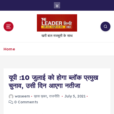
S
k
i
p
t
o
खरी बात मजबूती के साथ
c
o
Home
n
t
e
n
t
यूपी :10 जुलाई को होगा ब्लॉक प्रमुख
चुनाव, उसी दिन आएगा नतीजा
waseem
ख़ास ख़बर
,
राजनीति
July 5, 2021
0 Comments