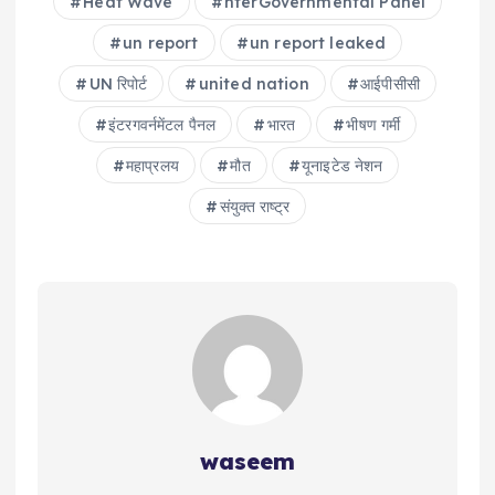
Heat Wave
nterGovernmental Panel
un report
un report leaked
UN रिपोर्ट
united nation
आईपीसीसी
इंटरगवर्नमेंटल पैनल
भारत
भीषण गर्मी
महाप्रलय
मौत
यूनाइटेड नेशन
संयुक्त राष्ट्र
waseem