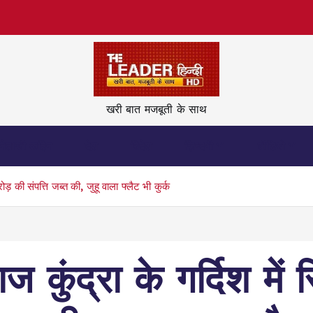
खरी बात मजबूती के साथ
नेताजी कहिन
देश
विदेश
ज़िन्दगी
वीडियो
़ की संपत्त‍ि जब्‍त की, जुहू वाला फ्लैट भी कुर्क
ज कुंद्रा के गर्दिश मे