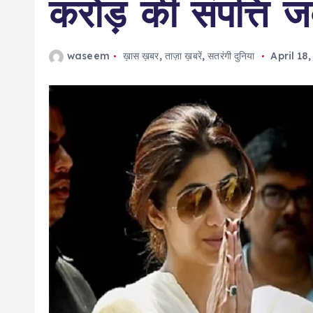
करोड़ की संपत्त‍ि जब
waseem
ख़ास ख़बर
,
ताज़ा ख़बरें
,
सतरंगी दुनिया
April 18