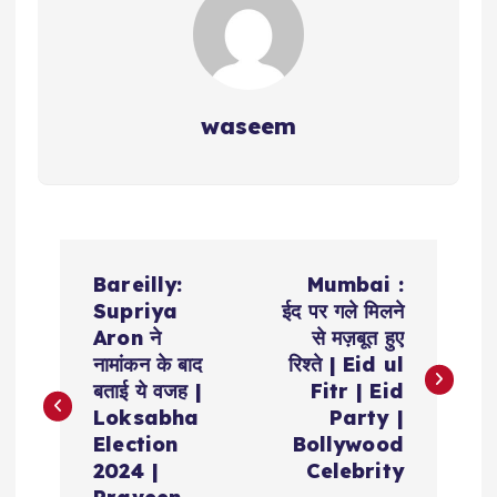
waseem
P
Bareilly:
Mumbai :
o
Supriya
ईद पर गले मिलने
Aron ने
से मज़बूत हुए
s
नामांकन के बाद
रिश्ते | Eid ul
बताई ये वजह |
Fitr | Eid
t
Loksabha
Party |
Election
Bollywood
n
2024 |
Celebrity