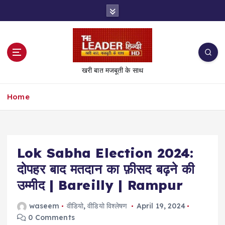
S
k
i
p
t
o
खरी बात मजबूती के साथ
c
o
Home
n
t
e
n
t
Lok Sabha Election 2024:
दोपहर बाद मतदान का फ़ीसद बढ़ने की
उम्मीद | Bareilly | Rampur
waseem
वीडियो
,
वीडियो विश्लेषण
April 19, 2024
0 Comments