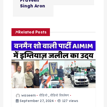
Praveen
a
Singh Aron
v
i
Related Posts
g
a
t
i
o
waseem
वीडियो
,
वीडियो विश्लेषण
n
September 27, 2024
127 views