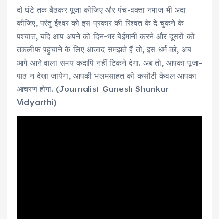
दो घंटे तक बैठकर पूजा कीजिए और पंच-वक्‍ता नमाज भी अदा
कीजिए, परंतु ईश्‍वर को इस प्रकार की रिश्‍वत के दे चुकने के
पश्‍चात, यदि आप अपने को दिन-भर बेईमानी करने और दूसरों को
तकलीफ पहुंचाने के लिए आजाद समझते हैं तो, इस धर्म को, अब
आगे आने वाला समय कदापि नहीं टिकने देगा. अब तो, आपका पूजा-
पाठ न देखा जायेगा, आपकी भलमसाहत की कसौटी केवल आपका
आचरण होगा. (Journalist Ganesh Shankar
Vidyarthi)