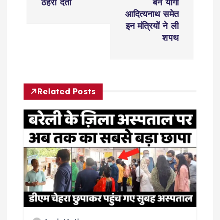
n
ठहरा देता
बने योगी
आदित्यनाथ समेत
a
इन मंत्रियों ने ली
शपथ
v
i
Related Posts
g
a
t
i
o