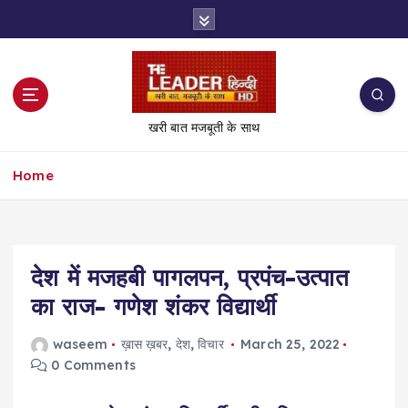
S
k
i
p
t
o
खरी बात मजबूती के साथ
c
o
Home
n
t
e
n
t
देश में मजहबी पागलपन, प्रपंच-उत्पात
का राज- गणेश शंकर विद्यार्थी
waseem
ख़ास ख़बर
,
देश
,
विचार
March 25, 2022
0 Comments