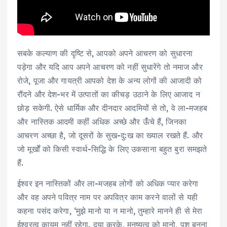
सबके कल्‍याण की दृष्टि से, आपको अपने आचरण को सुधारना
पड़ेगा और यदि आप अपने आचरण को नहीं सुधारेंगे तो नमाज और
रोजे, पूजा और गायत्री आपको देश के अन्‍य लोगों की आजादी को
रौंदने और देश-भर में उत्‍पातों का कीचड़ उठाने के लिए आजाद न
छोड़ सकेगी. ऐसे धार्मिक और दीनदार आदमियों से तो, वे ला-मजहब
और नास्तिक आदमी कहीं अधिक अच्‍छे और ऊँंचे हैं, जिनका
आचरण अच्‍छा है, जो दूसरों के सुख-दु:ख का ख्याल रखते हैं. और
जो मूर्खों को किसी स्‍वार्थ-सिद्धि के लिए उकसाना बहुत बुरा समझते
हैं.
ईश्‍वर इन नास्तिकों और ला-मजहब लोगों को अधिक प्‍यार करेगा
और वह अपने पवित्र नाम पर अपवित्र काम करने वालों से यही
कहना पसंद करेगा, ‘मुझे मानो या न मानो, तुम्‍हारे मानने ही से मेरा
ईश्‍वरत्‍व कायम नहीं रहेगा. दया करके, मनुष्‍यत्‍व को मानो, पशु बनना