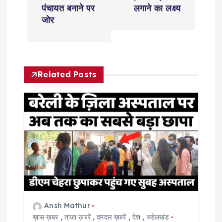
n
पंचायत बनाने पर
लगाने का लक्ष्य
जोर
a
v
Related Posts
i
g
a
t
i
o
Ansh Mathur
ख़ास ख़बर
,
ताज़ा ख़बरें
,
दमदार ख़बरें
,
देश
,
रुहेलखंड