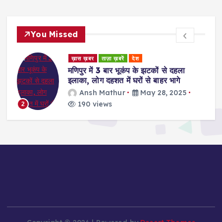
You Missed
ख़ास ख़बर
ताज़ा ख़बरें
देश
रुहेलखंड
 झटकों से दहला
Bareilly News: थार से घूमकर 
से बाहर भागे
मार्फीन, बरेली में चार तस्कर गिरफ्त
करोड़ की ड्रग बरामद
ay 28, 2025
Ansh Mathur
May 27,
189 views
3