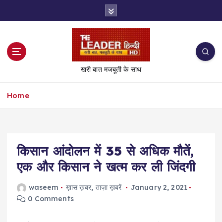
S
k
i
p
t
o
खरी बात मजबूती के साथ
c
o
Home
n
t
e
n
t
किसान आंदोलन में 35 से अधिक मौतें,
एक और किसान ने खत्म कर ली जिंदगी
waseem
ख़ास ख़बर
,
ताज़ा ख़बरें
January 2, 2021
0 Comments