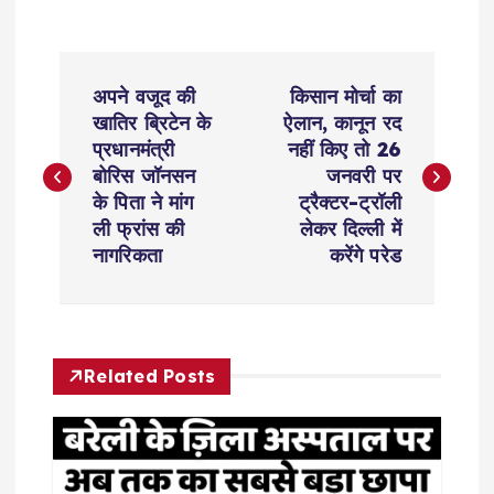
P
अपने वजूद की
किसान मोर्चा का
o
खातिर ब्रिटेन के
ऐलान, कानून रद
प्रधानमंत्री
नहीं किए तो 26
s
बोरिस जॉनसन
जनवरी पर
के पिता ने मांग
ट्रैक्टर-ट्रॉली
t
ली फ्रांस की
लेकर दिल्ली में
नागरिकता
करेंगे परेड
n
a
Related Posts
v
i