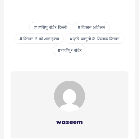
#सिंघु बॉर्डर दिल्ली
क‍िसान आंदोलन
क‍िसान ने की आत्‍महत्‍या
कृषि कानूनों के खिलाफ किसान
गाजीपुर बॉर्डर
waseem