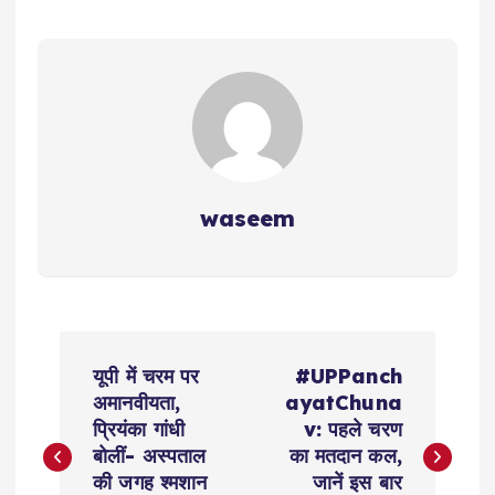
waseem
P
यूपी में चरम पर
#UPPanch
o
अमानवीयता,
ayatChuna
प्रियंका गांधी
v: पहले चरण
s
बोलीं- अस्पताल
का मतदान कल,
की जगह श्मशान
जानें इस बार