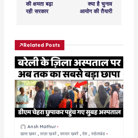
t
की क्षमता बढ़ा
क्या है चुनाव
रही सरकार
आयोग की तैयारी
n
a
Related Posts
v
i
g
a
t
i
Ansh Mathur
ख़ास ख़बर
,
ताज़ा ख़बरें
,
दमदार ख़बरें
,
देश
,
रुहेलखंड